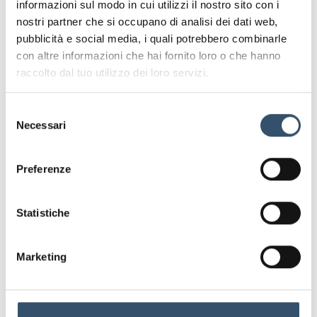
informazioni sul modo in cui utilizzi il nostro sito con i
Leggi anche
nostri partner che si occupano di analisi dei dati web,
pubblicità e social media, i quali potrebbero combinarle
con altre informazioni che hai fornito loro o che hanno
raccolto dal tuo utilizzo dei loro servizi.
Selezione
Necessari
del
consenso
Preferenze
Statistiche
Prevenzione delle perdite negli impianti
idraulici
Prevenzione perdite impianti idraulici: strategie e
Marketing
soluzioni affidabili Le perdite nei circuiti idraulici non
sono solo un problema tecnico: rappresentano un
costo economico, un rischio per la sicurezza e un
potenziale rallentamento dei processi produttivi.