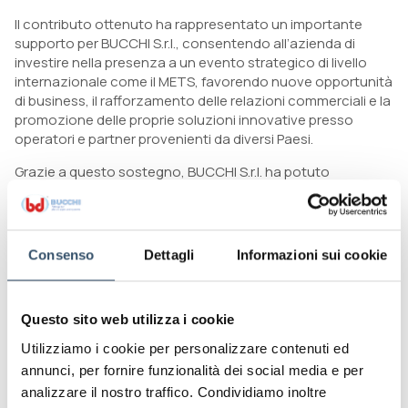
Il contributo ottenuto ha rappresentato un importante
supporto per BUCCHI S.r.l., consentendo all’azienda di
investire nella presenza a un evento strategico di livello
internazionale come il METS, favorendo nuove opportunità
di business, il rafforzamento delle relazioni commerciali e la
promozione delle proprie soluzioni innovative presso
operatori e partner provenienti da diversi Paesi.
Grazie a questo sostegno, BUCCHI S.r.l. ha potuto
proseguire il proprio percorso di crescita internazionale,
valorizzando l’innovazione, l’eccellenza produttiva, il know-
how aziendale e la qualità delle proprie soluzioni Made in
Italy.
Consenso
Dettagli
Informazioni sui cookie
L’azienda desidera ringraziare Unioncamere Emilia-
Romagna per il supporto fornito attraverso il bando Digital
Export, strumento concreto a sostegno della competitività
Questo sito web utilizza i cookie
e della presenza delle imprese italiane nei mercati
Utilizziamo i cookie per personalizzare contenuti ed
internazionali.
annunci, per fornire funzionalità dei social media e per
analizzare il nostro traffico. Condividiamo inoltre