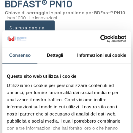
BDFAST® PN10
Chiave di serraggio in polipropilene per BDFast® PN10
Linea 1000 - Le Innovazioni
Stampa pagina
Codice
0101650.064040
Consenso
Dettagli
Informazioni sui cookie
DN mm(inch)
d
40
50
Codice
Questo sito web utilizza i cookie
0101650.065050
Utilizziamo i cookie per personalizzare contenuti ed
annunci, per fornire funzionalità dei social media e per
DN mm(inch)
d
analizzare il nostro traffico. Condividiamo inoltre
50
informazioni sul modo in cui utilizzi il nostro sito con i
Codice
nostri partner che si occupano di analisi dei dati web,
0101650.065555
pubblicità e social media, i quali potrebbero combinarle
con altre informazioni che hai fornito loro o che hanno
DN mm(inch)
d