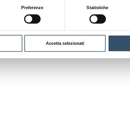
flessibili
termin
Preferenze
Statistiche
Materiali
Polipr
Coppie di serraggio
Accetta selezionati
Esploso