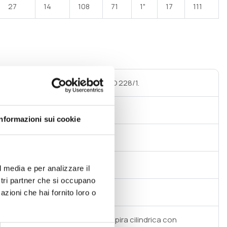
27
14
108
71
1"
17
111
atura interna GAS cilindrico UNI ISO 228/1.
gomma per tubo DN
Informazioni sui cookie
 a 20°C
l media e per analizzare il
ostri partner che si occupano
azioni che hai fornito loro o
n PP – PE corrugato sezionabile (spira cilindrica con