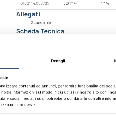
0102144.050725
32(1"1/4)
1"1/4
Allegati
Raccordo femmina diritto BDFast® Corrugated in
polipropilene con un'estremità per tubo DN ed
Scarica file
un'estremità femmina con ghiera mobile filettata G -
Scheda Tecnica
una guarnizione piana in EPDM
Standard di connessione
Filett
Standard di connessione
Porta
Dettagli
Pressione di esercizio
2 bar
ookie
Temperatura massima di esercizio
80°C
nalizzare contenuti ed annunci, per fornire funzionalità dei socia
inoltre informazioni sul modo in cui utilizzi il nostro sito con i n
Temperatura minima di esercizio
-5°C
icità e social media, i quali potrebbero combinarle con altre inform
lizzo dei loro servizi.
Compatibilità di giunzione con tubi
Tubi i