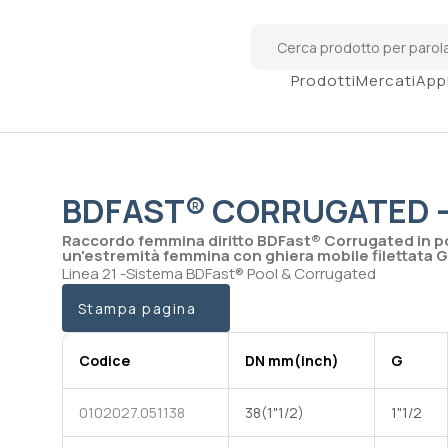
Prodotti
Mercati
App
BDFAST® CORRUGATED -
Raccordo femmina diritto BDFast® Corrugated in po
un'estremità femmina con ghiera mobile filettata G
Linea 21 -Sistema BDFast® Pool & Corrugated
Stampa pagina
Codice
DN mm(inch)
G
0102027.051138
38(1"1/2)
1"1/2