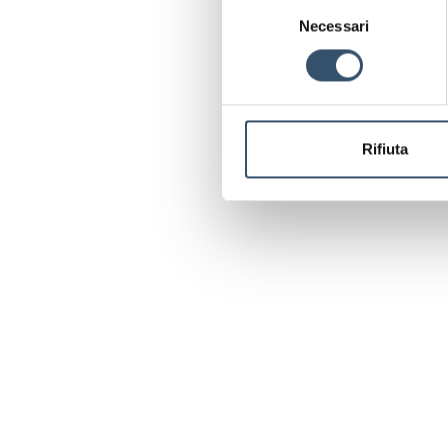
Selezione
Necessari
del
consenso
Rifiuta