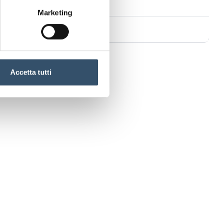
ale sezionabile liscio)
Marketing
opilene (PP)
Accetta tutti