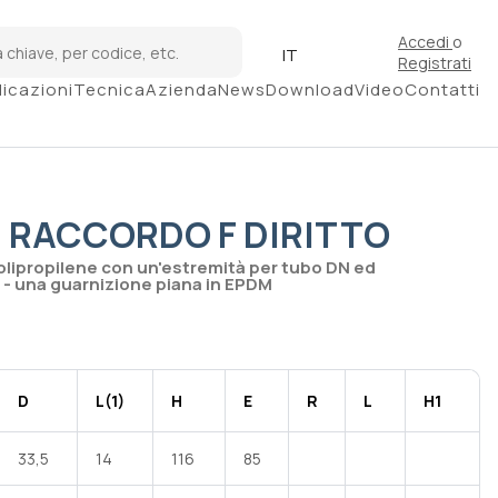
Accedi
o
IT
Registrati
licazioni
Tecnica
Azienda
News
Download
Video
Contatti
 RACCORDO F DIRITTO
lipropilene con un'estremità per tubo DN ed
 - una guarnizione piana in EPDM
D
L(1)
H
E
R
L
H1
33,5
14
116
85