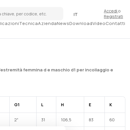
Accedi
o
IT
Registrati
licazioni
Tecnica
Azienda
News
Download
Video
Contatti
estremità femmina d e maschio d1 per incollaggio e
G1
L
H
E
K
2"
31
106,5
83
60