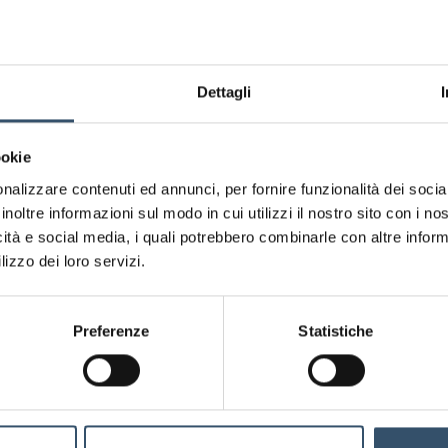
2100841.531563
50
63
2"
Allegati
Corpo del passaparete BDFast® Pool in ABS con
un'estremità femmina d e maschio d1 per incollaggio e
Scarica file
Dettagli
un'estremità filettata femmina G e maschio G1
Scheda Tecnica
ookie
Standard di connessione
estrem
nalizzare contenuti ed annunci, per fornire funzionalità dei socia
inoltre informazioni sul modo in cui utilizzi il nostro sito con i n
Standard di connessione
Filett
icità e social media, i quali potrebbero combinarle con altre inform
lizzo dei loro servizi.
Standard di connessione
Filett
Standard di connessione
La Buc
Preferenze
Statistiche
connes
è deci
una fi
presen
preve