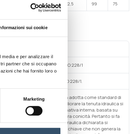
2"1/2
38
122,5
99
75
Informazioni sui cookie
ità predisposta per incollaggio
l media e per analizzare il
ostri partner che si occupano
atura esterna GAS cilindrico UNI ISO 228/1
azioni che hai fornito loro o
atura interna GAS cilindrico UNI ISO 228/1.
chi srl per la raccorderia filettata adotta come standard di
Marketing
sione la ISO 228/1; al fine di migliorare la tenuta idraulica si
so di realizzare una propria normativa interna, basata su
lettatura che presenta una leggera conicità. Pertanto si fa
te che per garantire la tenuta idraulica dichiarata si
de un leggero serraggio con una chiave che non genera la