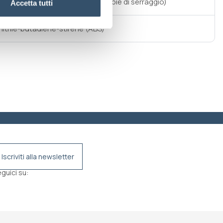
a del raccordo. (Vedi tabella Coppie di serraggio)
Accetta tutti
nitrile-butadiene-stirene (ABS)
Iscriviti alla newsletter
guici su: