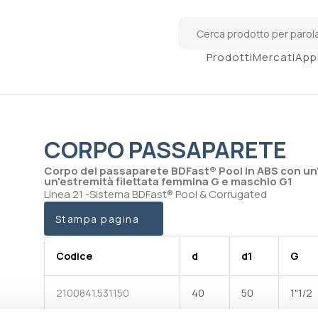
Prodotti
Mercati
App
CORPO PASSAPARETE
Corpo del passaparete BDFast® Pool in ABS con un'
un'estremità filettata femmina G e maschio G1
Linea 21 -Sistema BDFast® Pool & Corrugated
Stampa pagina
Codice
d
d1
G
2100841.531150
40
50
1"1/2