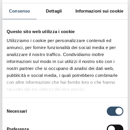
i quali un nuovo parco presse, e potenziando i macchinari
Consenso
Dettagli
Informazioni sui cookie
già esistenti. Anche la crescita e l’investimento sulle
persone continua: solo puntando su nuove risorse,
incrementando le assunzioni e formando le maestranze in
modo continuativo, possiamo
Questo sito web utilizza i cookie
garantire programmi di produzione costanti, 24 ore su 24 e
Utilizziamo i cookie per personalizzare contenuti ed
6 giorni su 6.
annunci, per fornire funzionalità dei social media e per
Siamo convinti che questa difficile situazione possa essere
analizzare il nostro traffico. Condividiamo inoltre
tramutata in crescita e sviluppo, mantenendo la fiducia e
informazioni sul modo in cui utilizzi il nostro sito con i
l’apprezzamento da parte dei nostri clienti che ci ha
nostri partner che si occupano di analisi dei dati web,
sempre contraddistinto. Riteniamo infatti che l’attivazione
pubblicità e social media, i quali potrebbero combinarle
di cicli continui di miglioramento dell’efficienza e della
con altre informazioni che hai fornito loro o che hanno
qualità sono infatti la chiave per cogliere i cambiamenti, e
farli propri in maniera incrementale.
raccolto dal tuo utilizzo dei loro servizi.
Selezione
Necessari
del
Leggi anche
consenso
Preferenze