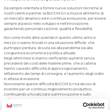
Da sempre orientata a fornire nuove soluzioni tecniche ai
nostri clienti e partner, la BUCCHI S.r.l si muove all’interno di
un mercato dinamico ed in continua evoluzione, per essere
sempre al passo nello sviluppo e nell’innovazione,
garantendo personalizzazione, qualità e flessibilità.
Noi come molte altre aziende in questo ultimo anno e
mezzo ci siamo trovati in una situazione difficile, che
purtroppo perdura, dovuta sia alla pandemia sia alla
congiuntura economica e politica attuale.
Negli ultimi mesi si stanno verificando aumenti senza
precedenti dei costi delle materie prime, che a catena
hanno causato difficoltà di approvvigionamento,
slittamento dei tempi di consegna, e l’aumento degli ordini
in attesa di evasione.
Nonostante queste difficoltà BUCCHI S.r.l ha deciso di
investire per un continuo miglioramento produttivo,
continuando a focalizzarsi sull’innovazione e sullo
sviluppo.
Abbiamo concentrato gli investimenti aziendali nel settore
produzione, con l’acquisto di strumentazioni aggiuntive tra