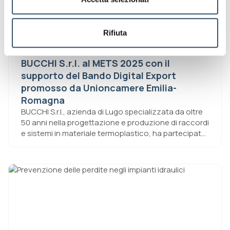
Rifiuta
BUCCHI S.r.l. al METS 2025 con il
supporto del Bando Digital Export
promosso da Unioncamere Emilia-
Romagna
BUCCHI S.r.l., azienda di Lugo specializzata da oltre
50 anni nella progettazione e produzione di raccordi
e sistemi in materiale termoplastico, ha partecipato
con successo al METS Trade Show edizione 2025,
uno dei principali eventi internazionali di riferimento
per il settore nautico e marine, prendendo parte
all’evento nell’ambito del proprio percorso di
sviluppo e consolidamento sui mercati esteri. La
partecipazione alla fiera è stata possibile anche
grazie al sostegno ricevuto attraverso il bando
“Digital Export” promosso da Unioncamere Emilia-