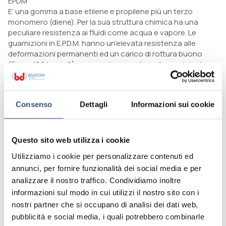
EPDM
E’ una gomma a base etilene e propilene più un terzo
monomero (diene). Per la sua struttura chimica ha una
peculiare resistenza ai fluidi come acqua e vapore. Le
guarnizioni in E.P.D.M. hanno un’elevata resistenza alle
deformazioni permanenti ed un carico di rottura buono
(fino a 180 kg cm2), con una temperatura di esercizio da
-45° a +130°C, fino a punte di +150°C.
La mescola EPDM offre una soluzione versatile e resiste
all’azione corrosiva degli agenti chimici, all’ossidazione,
Consenso
Dettagli
Informazioni sui cookie
all’ozono, al calore, all’invecchiamento a caldo; buona
anche la resistenza agli acidi ad alta concentrazione.
Tuttavia, si deve sottolineare che tale materiale non è
compatibile nelle applicazioni con benzina, olii lubrificanti,
Questo sito web utilizza i cookie
solventi aromatici ed idrocarburi.
Utilizziamo i cookie per personalizzare contenuti ed
FPM
annunci, per fornire funzionalità dei social media e per
Questo elastomero fluorurato possiede un’eccezionale
analizzare il nostro traffico. Condividiamo inoltre
resistenza al calore e agli agenti atmosferici e chimici. Ha
informazioni sul modo in cui utilizzi il nostro sito con i
una bassa deformazione permanente ed un carico di
nostri partner che si occupano di analisi dei dati web,
rottura oltre a 140 kg cm2.
pubblicità e social media, i quali potrebbero combinarle
La temperatura di esercizio varia da -30° a +200°C, fino a