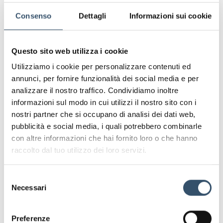
innovare continuamente e rispondere con efficacia alle
Consenso
Dettagli
Informazioni sui cookie
sfide del mercato, mantenendo il controllo completo su
ogni fase del processo produttivo.
Un'azienda in costante evoluzione, pronta a creare il futuro
del settore dello stampaggio è un’azienda stabile e
Questo sito web utilizza i cookie
affidabile, che dialoga e comprende i bisogni dei propri
Utilizziamo i cookie per personalizzare contenuti ed
clienti.
annunci, per fornire funzionalità dei social media e per
Per ulteriori informazioni e per scoprire come i nostri
analizzare il nostro traffico. Condividiamo inoltre
raccordi possono fare la differenza nei vostri progetti,
informazioni sul modo in cui utilizzi il nostro sito con i
visitate il nostro sito web
https://www.bucchi.it
o
nostri partner che si occupano di analisi dei dati web,
contattateci al numero 0545/901001.
pubblicità e social media, i quali potrebbero combinarle
Cogliamo l’occasione per ringraziarvi della stima
con altre informazioni che hai fornito loro o che hanno
dimostrataci.
raccolto dal tuo utilizzo dei loro servizi.
Selezione
Leggi anche
Necessari
del
consenso
Preferenze