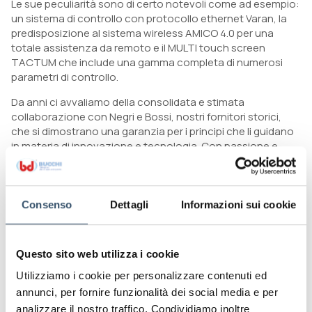
Le sue peculiarità sono di certo notevoli come ad esempio:
un sistema di controllo con protocollo ethernet Varan, la
predisposizione al sistema wireless AMICO 4.0 per una
totale assistenza da remoto e il MULTI touch screen
TACTUM che include una gamma completa di numerosi
parametri di controllo.
Da anni ci avvaliamo della consolidata e stimata
collaborazione con Negri e Bossi, nostri fornitori storici,
che si dimostrano una garanzia per i principi che li guidano
in materia di innovazione e tecnologia. Con passione e
tenacia studiamo e sviluppiamo insieme la diffusione
dell’industria 4.0, supportando la qualità e la perfezione
dell’eccellenza del made in Italy in ogni nostro prodotto.
Consenso
Dettagli
Informazioni sui cookie
L’industria 4.0 è il fulcro dell’odierna evoluzione industriale
ed è alla base della trasformazione tecnologica che muove
tutti i settori dell’economia, rendendo le parti del processo
Questo sito web utilizza i cookie
e della produzione automatizzata e interconnessa.
Utilizziamo i cookie per personalizzare contenuti ed
annunci, per fornire funzionalità dei social media e per
analizzare il nostro traffico. Condividiamo inoltre