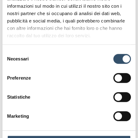
Leggi anche
informazioni sul modo in cui utilizzi il nostro sito con i
nostri partner che si occupano di analisi dei dati web,
pubblicità e social media, i quali potrebbero combinarle
con altre informazioni che hai fornito loro o che hanno
raccolto dal tuo utilizzo dei loro servizi.
Selezione
Necessari
del
consenso
Preferenze
BUCCHI S.r.l. al METS 2025 con il
Statistiche
supporto del Bando Digital Export
promosso da Unioncamere Emilia-
Romagna
Marketing
BUCCHI S.r.l., azienda di Lugo specializzata da oltre
50 anni nella progettazione e produzione di raccordi
e sistemi in materiale termoplastico, ha partecipato