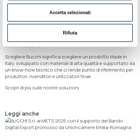
specializzazione unica nel settore del convogliamento dei
fluidi, Bucchi è il partner ideale per chi cerca soluzioni
Accetta selezionati
professionali anche in ambito hobbistico o domestico. La
nostra gamma per l’irrigazione è pensata per offrire
prestazioni eccellenti in ogni contesto, con un’attenzione
Rifiuta
particolare alla facilità d’uso e alla compatibilità con i
sistemi esistenti.
Scegliere Bucchi significa scegliere un prodotto Made in
Italy, sviluppato con materiali di alta qualità e supportato da
un know-how tecnico che ci rende punto di riferimento per
produttori, rivenditori e utilizzatori finali.
Scopri di più sulle nostre soluzioni.
Leggi anche