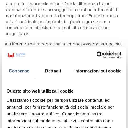
raccordi in tecnopolimeri può fare la differenza tra un
sistema efficiente e uno soggetto a continui interventi di
manutenzione. I raccordi in tecnopolimeri Bucchi sono la
soluzione ideale per impianti da giardino grazie a una
combinazione di resistenza, praticità e innovazione
progettuale.
A differenza dei raccordi metallici, che possono arrugginirsi
o deformarsi nel tempo a causa dell’umidità e
dell’esposizione agli agenti atmosferici, i raccordi plastici
sviluppati da Bucchi sono pensati per mantenere le proprie
caratteristiche meccaniche anche in condizioni esterne
Consenso
Dettagli
Informazioni sui cookie
difficili. Questo li rende perfetti per l’utilizzo nei sistemi di
irrigazione domestici e professionali.
Ecco i principali vantaggi della raccorderia idraulica firmata
Questo sito web utilizza i cookie
Bucchi per il giardinaggio:
Utilizziamo i cookie per personalizzare contenuti ed
• Resistenza ai raggi UV e agli agenti atmosferici, per una
annunci, per fornire funzionalità dei social media e per
lunga durata anche all’esterno.
analizzare il nostro traffico. Condividiamo inoltre
• Ottima tenuta e facilità di installazione, anche su tubi
informazioni sul modo in cui utilizzi il nostro sito con i
flessibili.
nostri partner che si occupano di analisi dei dati web,