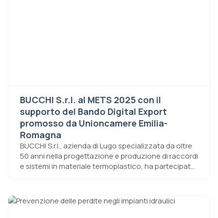
BUCCHI S.r.l. al METS 2025 con il
supporto del Bando Digital Export
promosso da Unioncamere Emilia-
Romagna
BUCCHI S.r.l., azienda di Lugo specializzata da oltre
50 anni nella progettazione e produzione di raccordi
e sistemi in materiale termoplastico, ha partecipato
con successo al METS Trade Show edizione 2025,
uno dei principali eventi internazionali di riferimento
per il settore nautico e marine, prendendo parte
all’evento nell’ambito del proprio percorso di
sviluppo e consolidamento sui mercati esteri. La